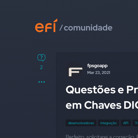
fpsgoapp
2
Mar 23, 2021
Questões e P
em Chaves DI
desenvolvedores
integração
API
T
Perfeito, solicitarei a correç