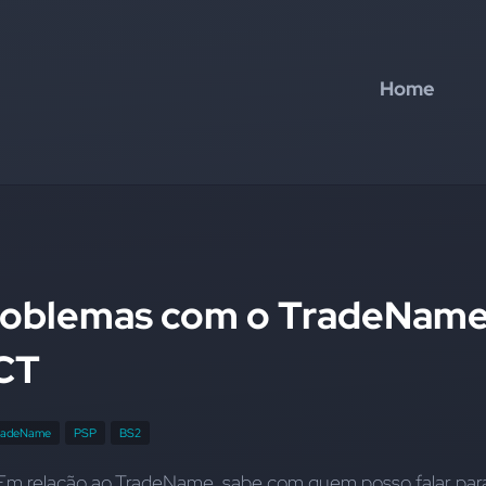
Home
roblemas com o TradeNam
CT
radeName
PSP
BS2
ão. Em relação ao TradeName, sabe com quem posso falar para