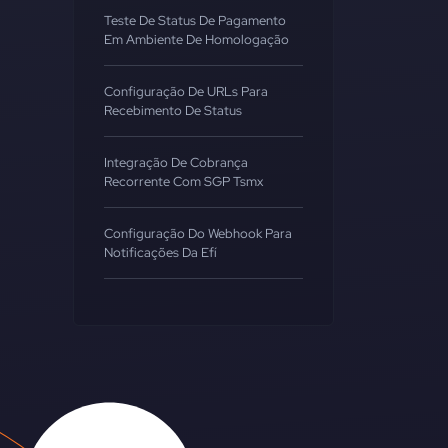
Teste De Status De Pagamento
Em Ambiente De Homologação
Configuração De URLs Para
Recebimento De Status
Integração De Cobrança
Recorrente Com SGP Tsmx
Configuração Do Webhook Para
Notificações Da Efí