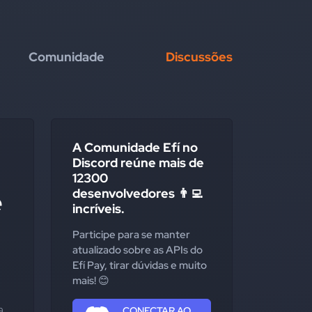
Comunidade
Discussões
A Comunidade Efí no
Discord reúne mais de
12300
desenvolvedores 👨‍💻
e
incríveis.
Participe para se manter
atualizado sobre as APIs do
Efí Pay, tirar dúvidas e muito
mais! 😊
 
CONECTAR AO