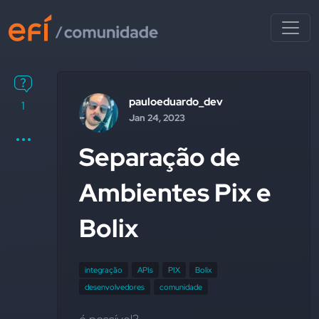
pauloeduardo_dev
1
Jan 24, 2023
Separação de
Ambientes Pix e
Bolix
integração
APIs
PIX
Bolix
desenvolvedores
comunidade