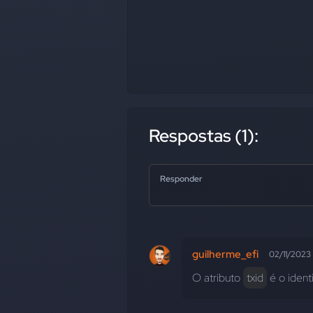
Respostas (1):
Responder
guilherme_efi
02/11/2023
O atributo 
txid
 é o ident