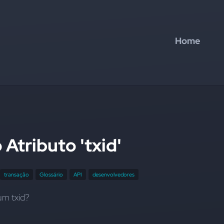
Home
 Atributo 'txid'
transação
Glossário
API
desenvolvedores
um txid?