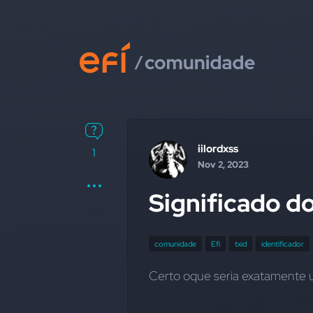
iilordxss
1
Nov 2, 2023
Significado do
comunidade
Efí
txid
identificador
Certo oque seria exatamente 