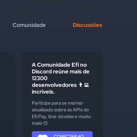
Comunidade
Discussões
A Comunidade Efí no
Discord reúne mais de
12300
desenvolvedores 👨‍💻
incríveis.
Participe para se manter
atualizado sobre as APIs do
Efí Pay, tirar dúvidas e muito
mais! 😊
CONECTAR AO