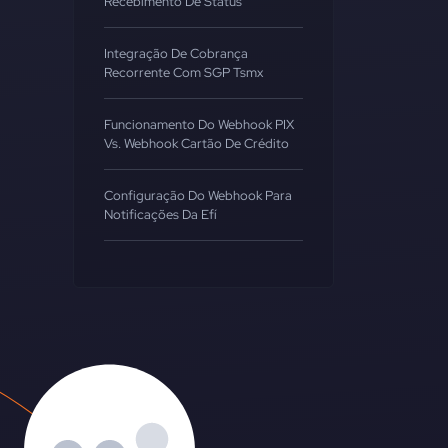
Recebimento De Status
Integração De Cobrança
Recorrente Com SGP Tsmx
Funcionamento Do Webhook PIX
Vs. Webhook Cartão De Crédito
Configuração Do Webhook Para
Notificações Da Efí