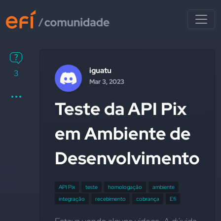
iguatu
3
Mar 3, 2023
Teste da API Pix
em Ambiente de
Desenvolvimento
API Pix
teste
homologação
ambiente
integração
recebimento
cobrança
Efí