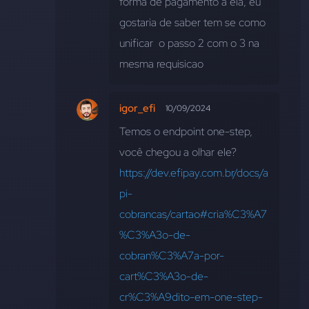
forma de pagamento a ela, eu 
gostaria de saber tem se como 
unificar  o passo 2 com o 3 na 
mesma requisicao
igor_efi
10/09/2024
Temos o endpoint one-step, 
você chegou a olhar ele? 
https://dev.efipay.com.br/docs/a
pi-
cobrancas/cartao#cria%C3%A7
%C3%A3o-de-
cobran%C3%A7a-por-
cart%C3%A3o-de-
cr%C3%A9dito-em-one-step-