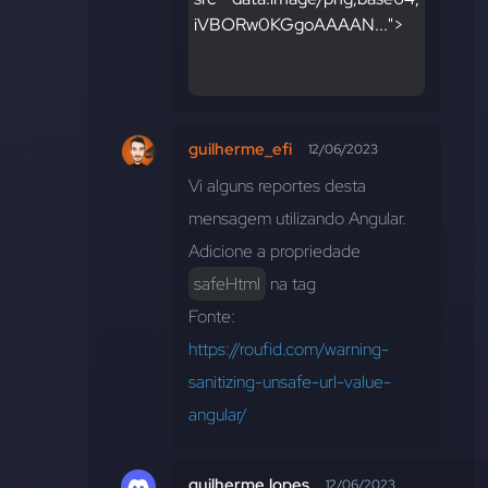
iVBORw0KGgoAAAAN...">
guilherme_efi
12/06/2023
Vi alguns reportes desta 
mensagem utilizando Angular. 
Adicione a propriedade 
safeHtml
 na tag 
Fonte: 
https://roufid.com/warning-
sanitizing-unsafe-url-value-
angular/
guilherme.lopes
12/06/2023