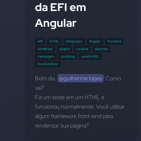
da EFI em
Angular
API
HTML
integração
Angular
frontend
renderizar
página
variável
reportes
mensagem
sanitizing
unsafe URL
DomSanitizer
Bom dia, 
@guilherme.lopes
! Como 
vai?
Fiz um teste em um HTML e 
funcionou normalmente. Você utilizar 
algum framework front-end para 
renderizar sua página?