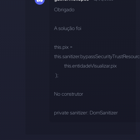
Obrigado
A solução foi 
this.pix = 
this.sanitizer.bypassSecurityTrustResourc
        this.entidadeVisualizar.pix
 );
No construtor 
private sanitizer: DomSanitizer