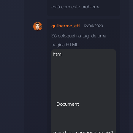
está com este problema
guilherme_efi
12/06/2023
Só coloquei na tag 
 de uma 
página HTML.
html
    Document
src="data:image/png;base64,