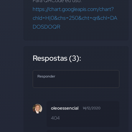
Para QRCode eu uso: 
https://chart.googleapis.com/chart?
chld=H|0&chs=250&cht=qr&chl=DA
DOSDOQR
Respostas (3):
Responder
oleoessencial
14/12/2020
404