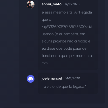
anoni_mato
14/12/2020
é essa mesmo a tal API legada 
que o 
<@!332690570185015300> tá 
usando (e eu também, em 
alguns projetos não críticos) e 
eu disse que pode parar de 
funcionar a qualquer momento. 
rsrs
joelemanoel
14/12/2020
Tu viu onde que ta legada?