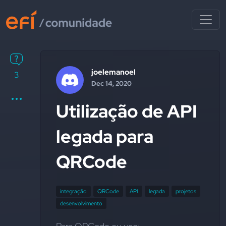
joelemanoel
3
Dec 14, 2020
Utilização de API
legada para
QRCode
integração
QRCode
API
legada
projetos
desenvolvimento