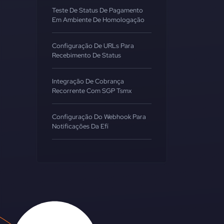
Teste De Status De Pagamento
Em Ambiente De Homologação
Configuração De URLs Para
Recebimento De Status
Integração De Cobrança
Recorrente Com SGP Tsmx
Configuração Do Webhook Para
Notificações Da Efí