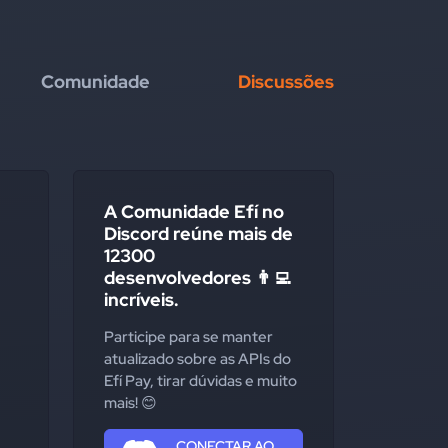
Comunidade
Discussões
A Comunidade Efí no
Discord reúne mais de
12300
desenvolvedores 👨‍💻
incríveis.
Participe para se manter
atualizado sobre as APIs do
Efí Pay, tirar dúvidas e muito
mais! 😊
CONECTAR AO