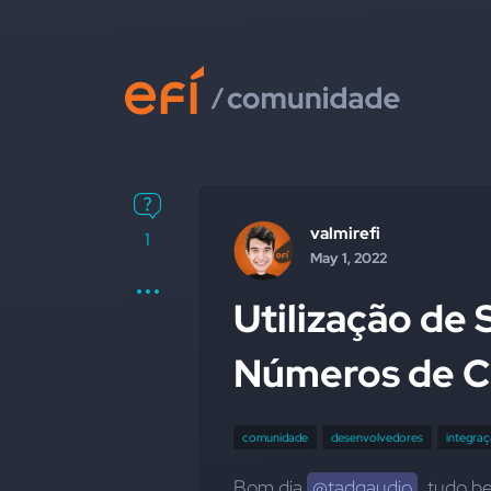
valmirefi
1
May 1, 2022
Utilização de 
Números de C
comunidade
desenvolvedores
integra
Bom dia 
@tadgaudio
, tudo b