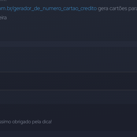
om.br/gerador_de_numero_cartao_credito
 gera cartões para
ira
issímo obrigado pela dica!