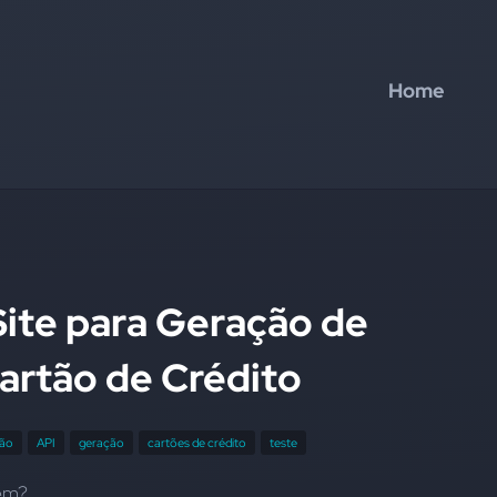
Home
Site para Geração de
artão de Crédito
ção
API
geração
cartões de crédito
teste
em?