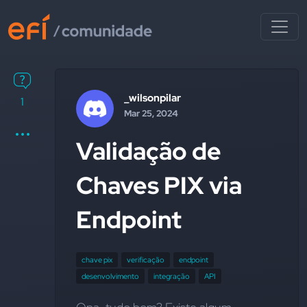
_wilsonpilar
1
Mar 25, 2024
Validação de
Chaves PIX via
Endpoint
chave pix
verificação
endpoint
desenvolvimento
integração
API