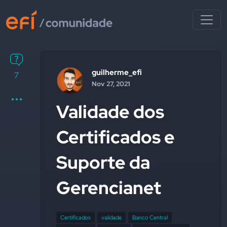
guilherme_efi
7
Nov 27, 2021
Validade dos
Certificados e
Suporte da
Gerencianet
Certificados
validade
Banco Central