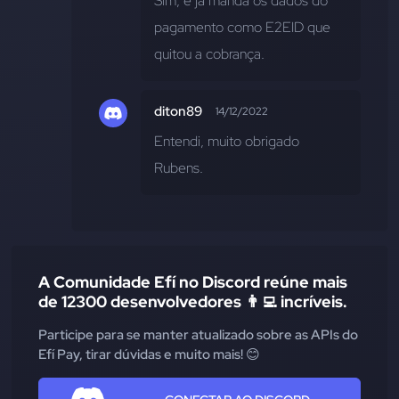
Sim, e já manda os dados do 
pagamento como E2EID que 
quitou a cobrança.
diton89
14/12/2022
Entendi, muito obrigado 
Rubens.
A Comunidade Efí no Discord reúne mais
de 12300 desenvolvedores 👨‍💻 incríveis.
Participe para se manter atualizado sobre as APIs do
Efí Pay, tirar dúvidas e muito mais! 😊