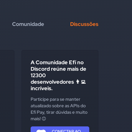
Comunidade
Discussões
A Comunidade Efí no
Discord reúne mais de
12300
desenvolvedores 👨‍💻
incríveis.
Participe para se manter
atualizado sobre as APIs do
Efí Pay, tirar dúvidas e muito
mais! 😊
CONECTAR AO