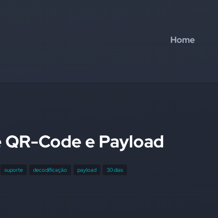
Home
e QR-Code e Payload
suporte
decodificação
payload
30 dias