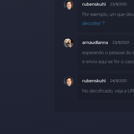
rubenskuhl
23/11/2021
Por exemplo, um que deu i
decoder/
 ?
arnaudlanna
23/11/2021
esperando o pessoal do s
e envio aqui se for o caso
rubenskuhl
24/11/2021
No decoficado, veja a URL