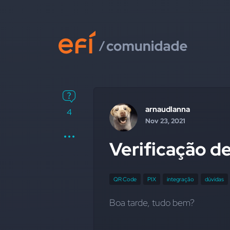
arnaudlanna
4
Nov 23, 2021
Verificação d
QR Code
PIX
integração
dúvidas
Boa tarde, tudo bem?