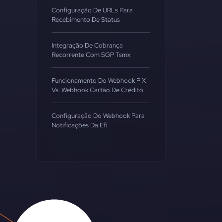
Configuração De URLs Para
Recebimento De Status
Integração De Cobrança
Recorrente Com SGP Tsmx
Funcionamento Do Webhook PIX
Vs. Webhook Cartão De Crédito
Configuração Do Webhook Para
Notificações Da Efí