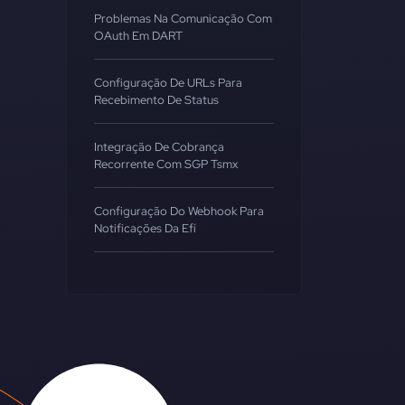
Problemas Na Comunicação Com
OAuth Em DART
Configuração De URLs Para
Recebimento De Status
Integração De Cobrança
Recorrente Com SGP Tsmx
Configuração Do Webhook Para
Notificações Da Efí