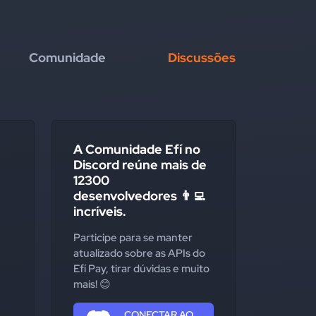
Comunidade
Discussões
A Comunidade Efí no
Discord reúne mais de
12300
desenvolvedores 👨‍💻
incríveis.
Participe para se manter
atualizado sobre as APIs do
Efí Pay, tirar dúvidas e muito
mais! 😊
CONECTAR AO