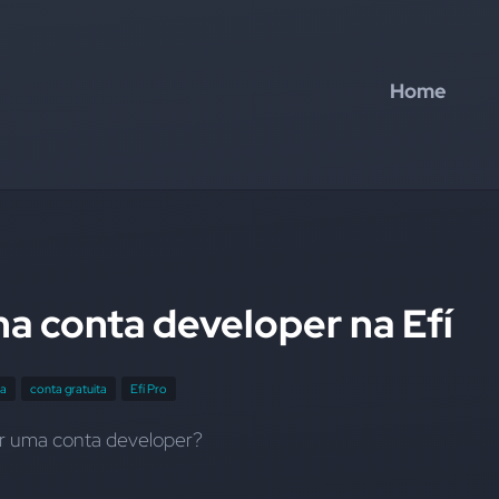
Home
a conta developer na Efí
ca
conta gratuita
Efí Pro
ir uma conta developer?