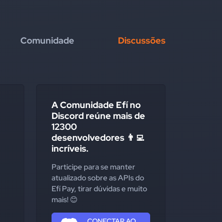
Comunidade
Discussões
A Comunidade Efí no
Discord reúne mais de
12300
desenvolvedores 👨‍💻
incríveis.
Participe para se manter
atualizado sobre as APIs do
Efí Pay, tirar dúvidas e muito
mais! 😊
CONECTAR AO