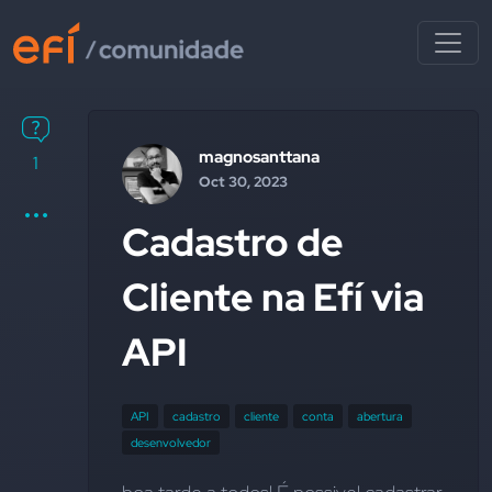
magnosanttana
1
Oct 30, 2023
Cadastro de
Cliente na Efí via
API
API
cadastro
cliente
conta
abertura
desenvolvedor