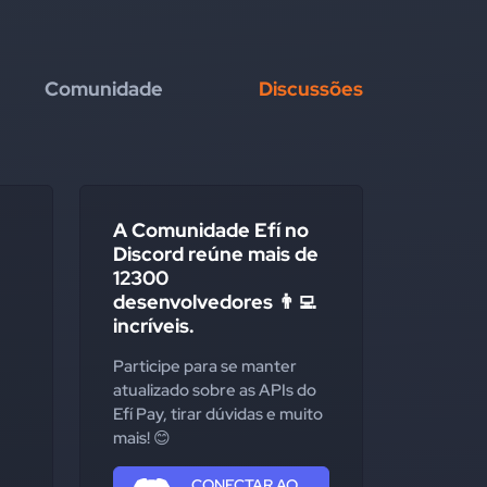
Comunidade
Discussões
A Comunidade Efí no
Discord reúne mais de
12300
desenvolvedores 👨‍💻
incríveis.
Participe para se manter
atualizado sobre as APIs do
Efí Pay, tirar dúvidas e muito
mais! 😊
CONECTAR AO