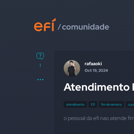
rafaaoki
1
Oct 19, 2024
Atendimento 
atendimento
Efí
fim de semana
supo
o pessoal da efi nao atende f