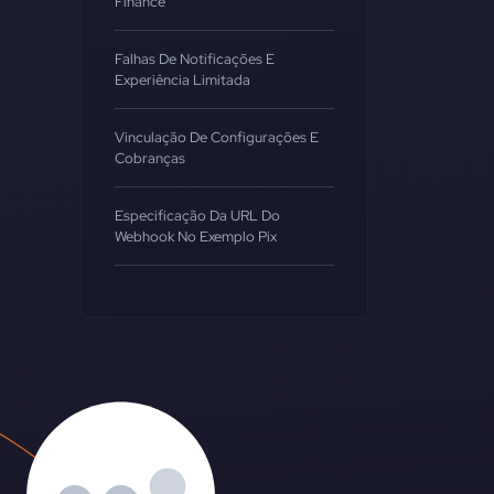
Finance
Falhas De Notificações E
Experiência Limitada
Vinculação De Configurações E
Cobranças
Especificação Da URL Do
Webhook No Exemplo Pix