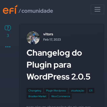
vitors
3
Feb 17, 2023
Changelog do
Plugin para
WordPress 2.0.5
Changelog
Plugin Wordpress
atualização
Efí
Brazilian Market
WooCommerce