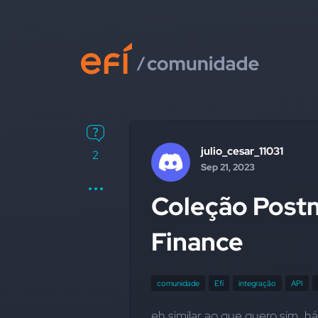
julio_cesar_11031
2
Sep 21, 2023
Coleção Postm
Finance
comunidade
Efí
integração
API
eh similar ao que quero sim, h