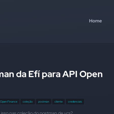
Home
an da Efí para API Open
Open Finance
coleção
postman
cliente
credenciais
á isso nas coleção do postman de vcs?