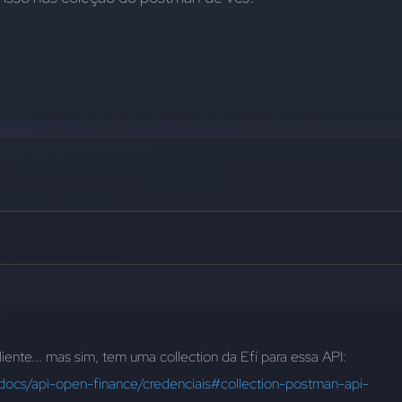
liente... mas sim, tem uma collection da Efí para essa API:
r/docs/api-open-finance/credenciais#collection-postman-api-