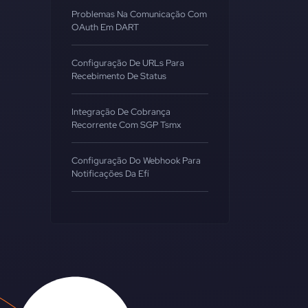
Problemas Na Comunicação Com
OAuth Em DART
Configuração De URLs Para
Recebimento De Status
Integração De Cobrança
Recorrente Com SGP Tsmx
Configuração Do Webhook Para
Notificações Da Efí