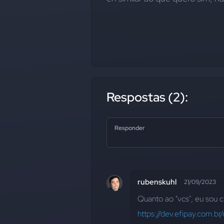
Respostas (2):
Responder
rubenskuhl
21/09/2023
Quanto ao "vcs", eu sou c
https://dev.efipay.com.b