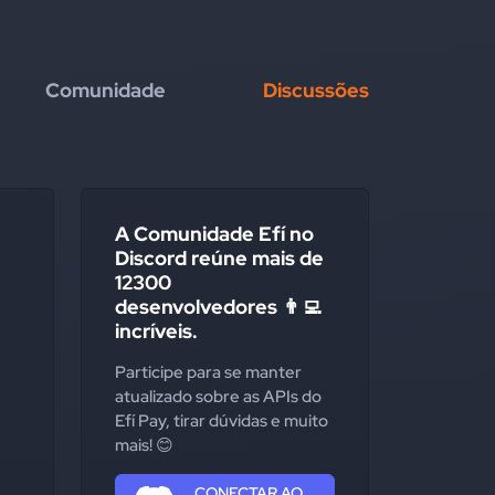
Comunidade
Discussões
A Comunidade Efí no
Discord reúne mais de
12300
desenvolvedores 👨‍💻
incríveis.
Participe para se manter
atualizado sobre as APIs do
Efí Pay, tirar dúvidas e muito
mais! 😊
CONECTAR AO