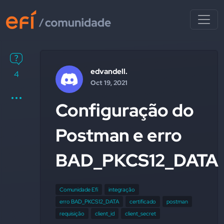
edvandell.
4
Oct 19, 2021
Configuração do
Postman e erro
BAD_PKCS12_DATA
Comunidade Efí
integração
erro BAD_PKCS12_DATA
certificado
postman
requisição
client_id
client_secret