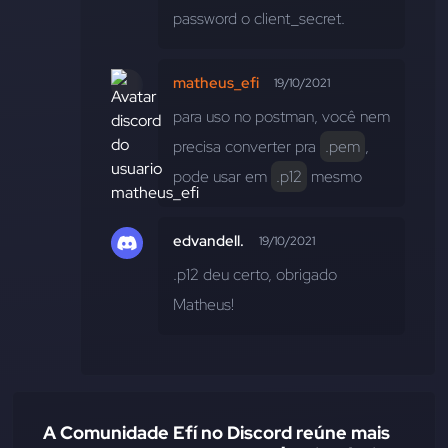
password o client_secret.
matheus_efi
19/10/2021
para uso no postman, você nem 
precisa converter pra 
.pem
, 
pode usar em 
.p12
 mesmo
edvandell.
19/10/2021
.p12 deu certo, obrigado 
Matheus!
A Comunidade Efí no Discord reúne mais