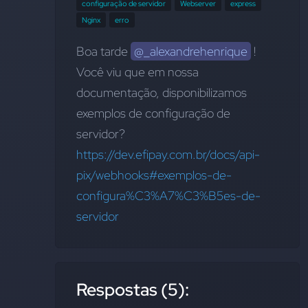
configuração de servidor
Webserver
express
Nginx
erro
Boa tarde 
@_alexandrehenrique
 ! 
Você viu que em nossa 
documentação, disponibilizamos 
exemplos de configuração de 
servidor? 
https://dev.efipay.com.br/docs/api-
pix/webhooks#exemplos-de-
configura%C3%A7%C3%B5es-de-
servidor
Respostas (5):