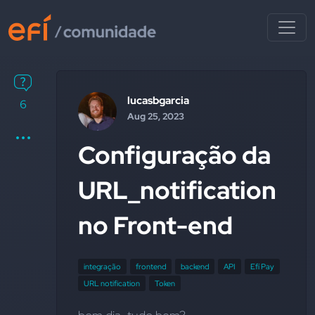
lucasbgarcia
6
Aug 25, 2023
Configuração da
URL_notification
no Front-end
integração
frontend
backend
API
Efí Pay
URL notification
Token