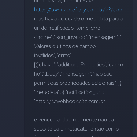
uma duvida, chamei POST : 
https://pix-h.api.efipay.com.br/v2/cob
mas havia colocado o metadata para a 
url de notificacao, tomei erro
{"nome":"json_invalido","mensagem":"
Valores ou tipos de campo 
inválidos","erros":
[{"chave":"additionalProperties","camin
ho":".body","mensagem":"não são 
permitidas propriedades adicionais"}]}
"metadata": { "notification_url": 
"http:\/\/webhook.site.com.br" }
e vendo na doc, realmente nao da 
suporte para metadata, entao como 