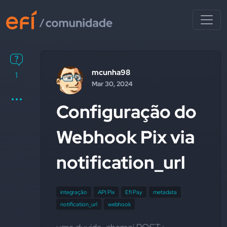
mcunha98
1
Mar 30, 2024
Configuração do
Webhook Pix via
notification_url
integração
API Pix
Efí Pay
metadata
notification_url
webhook