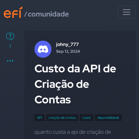
johny_777
1
Sep 12, 2024
Custo da API de
Criação de
Contas
API
criação de contas
custo
disponibilidade
quanto custa a api de criação de 