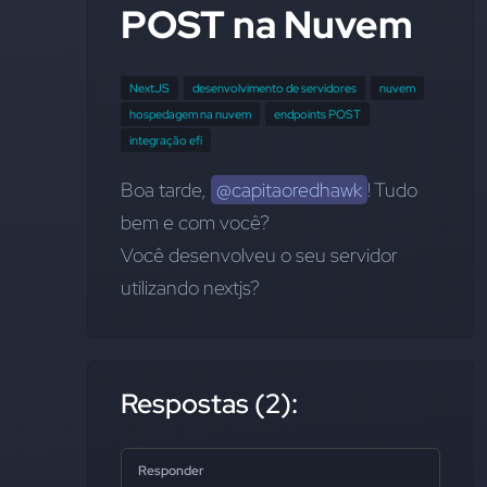
POST na Nuvem
NextJS
desenvolvimento de servidores
nuvem
hospedagem na nuvem
endpoints POST
integração efí
Boa tarde, 
@capitaoredhawk
! Tudo 
bem e com você? 
Você desenvolveu o seu servidor 
utilizando nextjs?
Respostas (2):
Responder