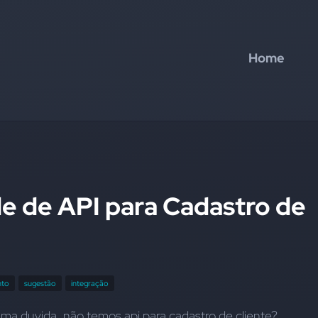
Home
de de API para Cadastro de
nto
sugestão
integração
uma duvida, não temos api para cadastro de cliente?