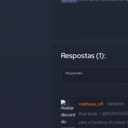
Respostas (1):
Responder
matheus_efi
03/11/2021
Boa tarde, <@!80943055
para o backlog do nosso 