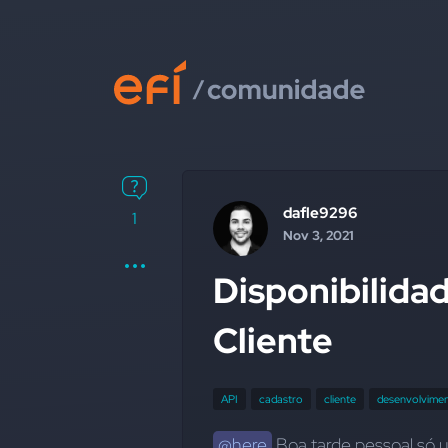
dafle9296
1
Nov 3, 2021
Disponibilida
Cliente
API
cadastro
cliente
desenvolvime
@here
 Boa tarde pessoal só 