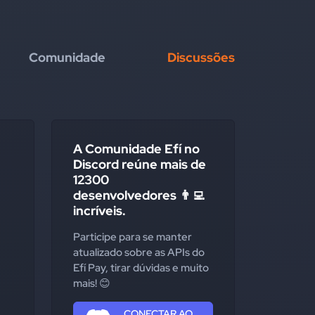
Comunidade
Discussões
A Comunidade Efí no
Discord reúne mais de
12300
desenvolvedores 👨‍💻
incríveis.
Participe para se manter
atualizado sobre as APIs do
Efí Pay, tirar dúvidas e muito
mais! 😊
CONECTAR AO