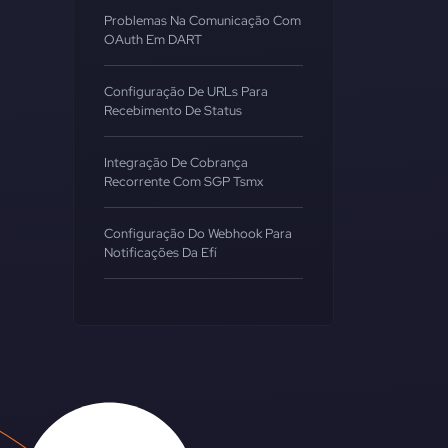
Problemas Na Comunicação Com
OAuth Em DART
Configuração De URLs Para
Recebimento De Status
Integração De Cobrança
Recorrente Com SGP Tsmx
Configuração Do Webhook Para
Notificações Da Efí