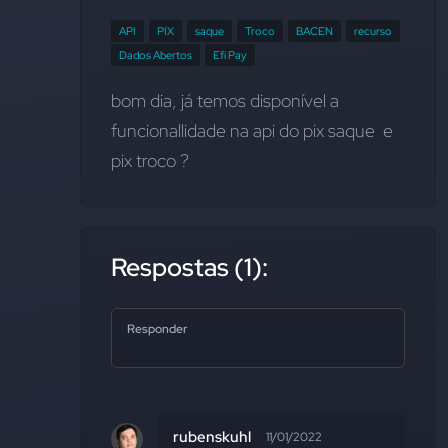
API
PIX
saque
Troco
BACEN
recurso
Dados Abertos
Efí Pay
bom dia, já temos disponível a 
funcionallidade na api do pix saque  e 
pix troco ?
Respostas (1):
Responder
rubenskuhl
11/01/2022