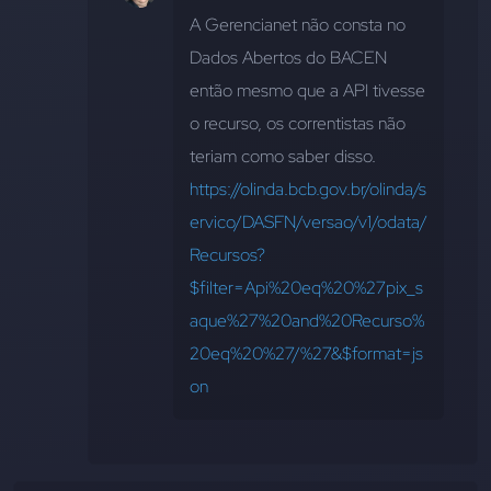
A Gerencianet não consta no 
Dados Abertos do BACEN 
então mesmo que a API tivesse 
o recurso, os correntistas não 
teriam como saber disso. 
https://olinda.bcb.gov.br/olinda/s
ervico/DASFN/versao/v1/odata/
Recursos?
$filter=Api%20eq%20%27pix_s
aque%27%20and%20Recurso%
20eq%20%27/%27&$format=js
on