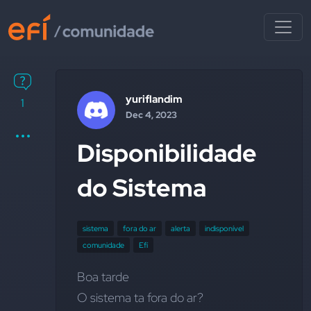
yuriflandim
1
Dec 4, 2023
Disponibilidade
do Sistema
sistema
fora do ar
alerta
indisponível
comunidade
Efí
Boa tarde
O sistema ta fora do ar?