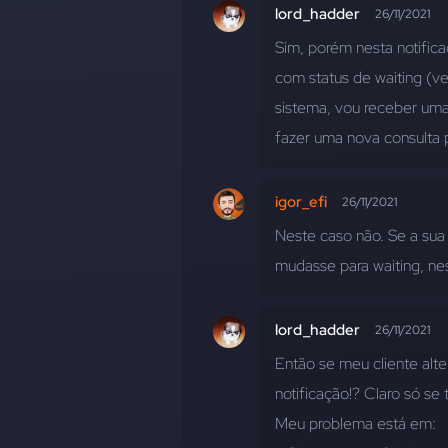
lord_hadder
26/11/2021
Sim, porém nesta notific
com status de waiting (ve
sistema, vou receber uma 
fazer uma nova consulta p
igor_efi
26/11/2021
Neste caso não. Se a sua 
mudasse para waiting, nes
lord_hadder
26/11/2021
Então se meu cliente alt
notificação!? Claro só se 
Meu problema está em: