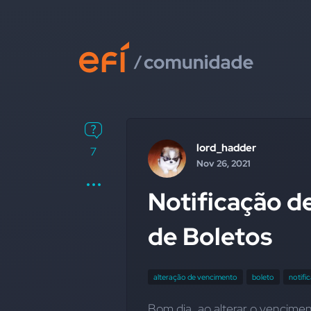
lord_hadder
7
Nov 26, 2021
Notificação d
de Boletos
alteração de vencimento
boleto
notifi
Bom dia, ao alterar o vencimen