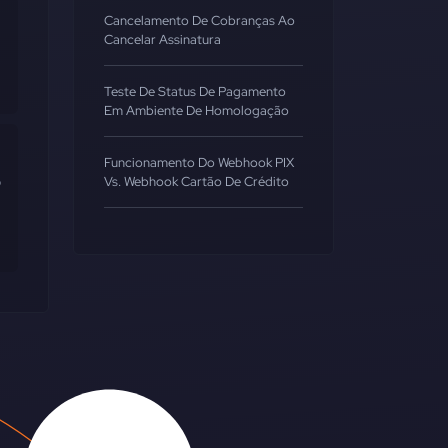
Cancelamento De Cobranças Ao
Cancelar Assinatura
 
Teste De Status De Pagamento
Em Ambiente De Homologação
Funcionamento Do Webhook PIX
 
Vs. Webhook Cartão De Crédito