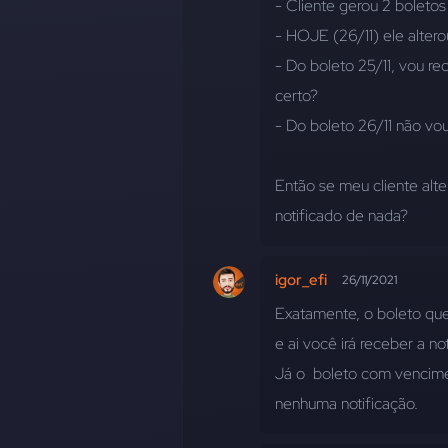
- Cliente gerou 2 boleto
- HOJE (26/11) ele alter
- Do boleto 25/11, vou re
certo?
- Do boleto 26/11 não vo
Então se meu cliente alt
notificado de nada?
igor_efi
26/11/2021
Exatamente, o boleto que 
e ai você irá receber a not
Já o  boleto com vencime
nenhuma notificação.