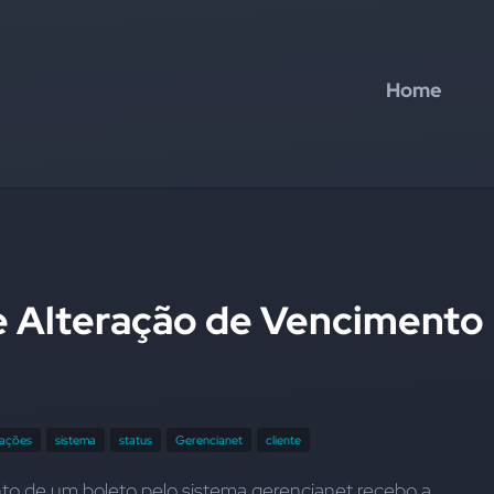
Home
e Alteração de Vencimento
cações
sistema
status
Gerencianet
cliente
to de um boleto pelo sistema.gerencianet recebo a 