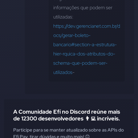
informações que podem ser 
utilizadas: 
https://dev.gerencianet.com.br/d
ocs/gerar-boleto-
bancario#section-a-estrutura-
hier-rquica-dos-atributos-do-
schema-que-podem-ser-
utilizados
-
A Comunidade Efí no Discord reúne mais
de 12300 desenvolvedores 👨‍💻 incríveis.
Participe para se manter atualizado sobre as APIs do
Efí Pay, tirar dúvidas e muito mais! 😊