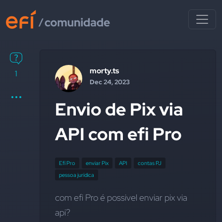
morty.ts
1
Dec 24, 2023
Envio de Pix via
API com efi Pro
Efí Pro
enviar Pix
API
contas PJ
pessoa jurídica
com efi Pro é possivel enviar pix via 
api?