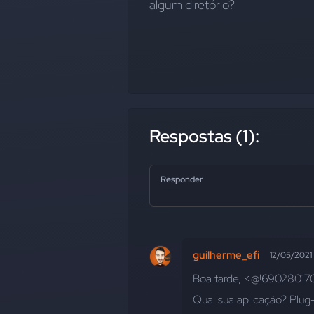
algum diretório?
Respostas (1):
Responder
guilherme_efi
12/05/2021
Boa tarde, <@!69028017
Qual sua aplicação? Plug