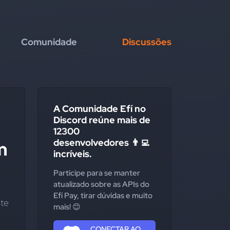
Comunidade
Discussões
A Comunidade Efí no
Discord reúne mais de
12300
desenvolvedores 👨‍💻
m
incríveis.
Participe para se manter
atualizado sobre as APIs do
Efí Pay, tirar dúvidas e muito
te 
mais! 😊
CONECTAR AO