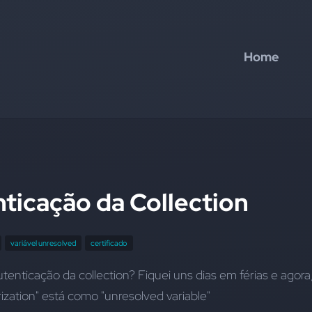
Home
nticação da Collection
variável unresolved
certificado
utenticação da collection? Fiquei uns dias em férias e agora,
zation" está como "unresolved variable" 