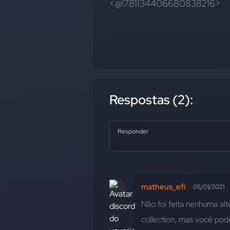
<@!781134406680838216>
Respostas (2):
Responder
matheus_efi
05/01/2021
Não foi feita nenhuma alt
collection, mas você pode 