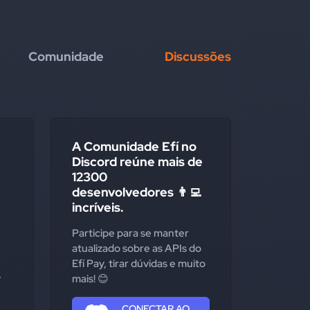
Comunidade
Discussões
A Comunidade Efí no
Discord reúne mais de
12300
desenvolvedores 👨‍💻
incríveis.
Participe para se manter
atualizado sobre as APIs do
Efí Pay, tirar dúvidas e muito
 
mais! 😊
CONECTAR AO