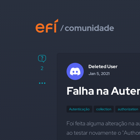
Deleted User
2
Jan 5, 2021
Falha na Aute
Autenticação
collection
authorization
Foi feita alguma alteração na a
ao testar novamente o "Authori