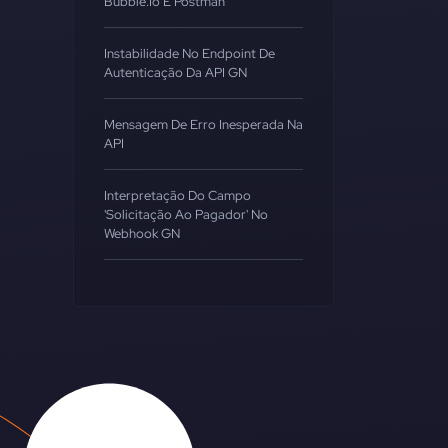
Bubble.io E Postman
Instabilidade No Endpoint De
Autenticação Da API GN
Mensagem De Erro Inesperada Na
API
Interpretação Do Campo
'Solicitação Ao Pagador' No
Webhook GN