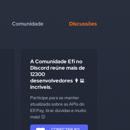
Comunidade
Discussões
A Comunidade Efí no
Discord reúne mais de
12300
desenvolvedores 👨‍💻
incríveis.
Participe para se manter
atualizado sobre as APIs do
Efí Pay, tirar dúvidas e muito
mais! 😊
CONECTAR AO