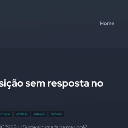
Home
isição sem resposta no
console
verificar
network
retorno
3999> ! Surge alguma falha pra você?