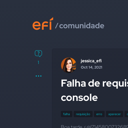
jessica_efi
1
Oct 14, 2021
Falha de requ
console
falha
requisição
erro
aparecer
Boa tarde <@!71458007326890