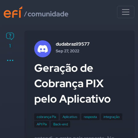
dudabrazil9577
1
Sep 27, 2022
Geração de
Cobrança PIX
pelo Aplicativo
cobrança Pix
Aplicativo
resposta
integração
API Pix
Back-end