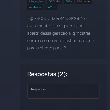
integrações
QRCodes
EMVs
bibliotecas
renderizar
BACEN
<@!780500321994539068> e 
exatamente isso q quero saber... 
apartir dessa geracao ai q mostrei 
encima como vou mostrar o qrcode 
para o cliente pagar?
Respostas (2):
Responder