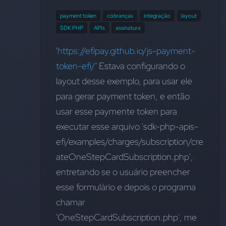
payment token
cobranças
integração
layout
SDK PHP
APIs
assinatura
'
https://efipay.github.io/js-payment-
token-efi/
' Estava configurando o 
layout desse exemplo, para usar ele 
para gerar payment token, e então 
usar esse paymente token para 
executar esse arquivo 'sdk-php-apis-
efi/examples/charges/subscription/cre
ateOneStepCardSubscription.php', 
entretando se o usuário preencher 
esse formulário e depois o programa 
chamar 
'OneStepCardSubscription.php', me 