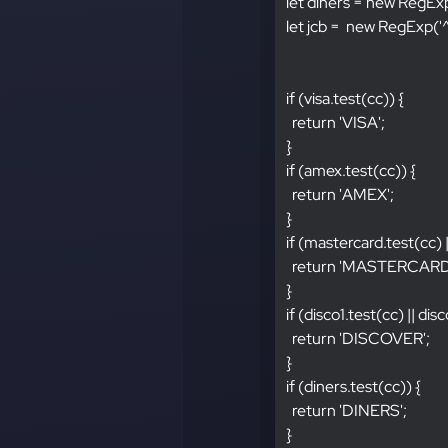
  let diners = new Reg
  let jcb =  new RegExp
  if (visa.test(cc)) {
    return 'VISA';
  }
  if (amex.test(cc)) {
    return 'AMEX';
  }
  if (mastercard.test(cc)
    return 'MASTERCARD
  }
  if (disco1.test(cc) || di
    return 'DISCOVER';
  }
  if (diners.test(cc)) {
    return 'DINERS';
  }