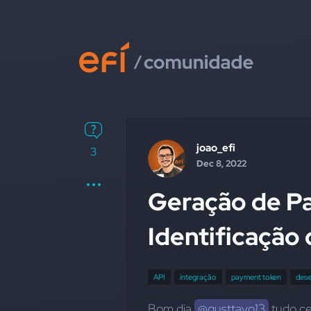
joao_efi
3
Dec 8, 2022
Geração de P
Identificação
API
integração
payment token
des
Bom dia 
@gusttavo13
 tudo c