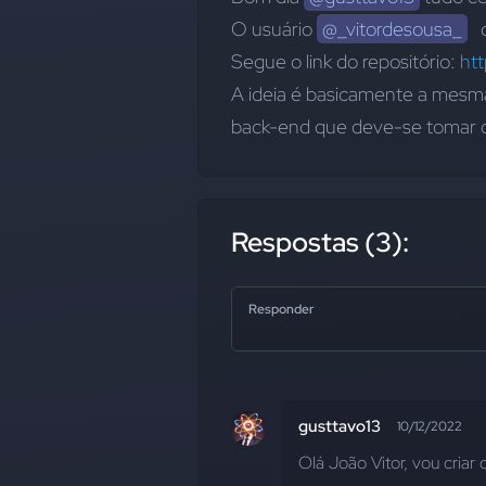
O usuário 
@_vitordesousa_
  
Segue o link do repositório: 
ht
A ideia é basicamente a mesma, 
back-end que deve-se tomar o
Respostas (3):
Responder
gusttavo13
10/12/2022
Olá João Vitor, vou criar