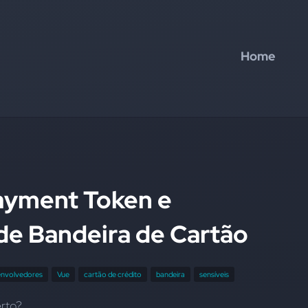
Home
ayment Token e
 de Bandeira de Cartão
envolvedores
Vue
cartão de crédito
bandeira
sensíveis
erto?