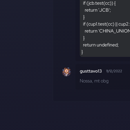
  if (jcb.test(cc)) {
    return 'JCB';
  }
  if (cup1.test(cc) || cup2
    return 'CHINA_UNIO
  }
  return undefined;
}
gusttavo13
11/12/2022
Nossa, mt obg