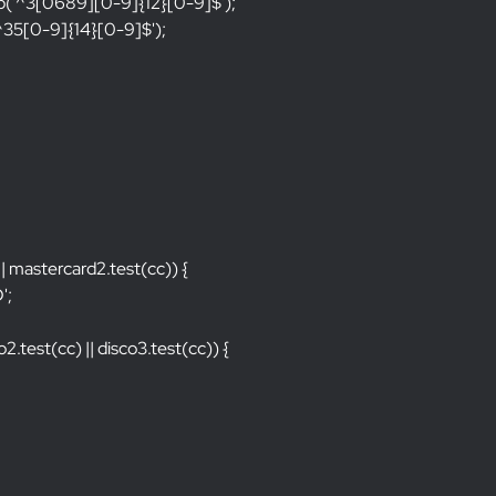
Exp('^3[0689][0-9]{12}[0-9]
$');
('^35[0-9]{14}[0-9]
$');
 || mastercard2.test(cc)) {
';
sco2.test(cc) || disco3.test(cc)) {