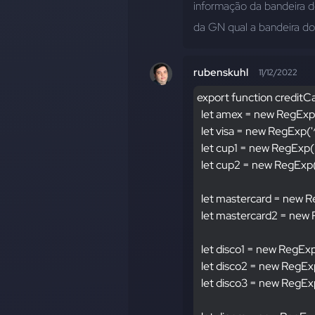
informação da bandeira d
da GN qual a bandeira do
rubenskuhl
11/12/2022
export function creditCa
  let amex = new RegExp
  let visa = new RegExp
  let cup1 = new RegEx
  let cup2 = new RegEx
  let mastercard = new 
  let mastercard2 = new
  let disco1 = new RegE
  let disco2 = new Reg
  let disco3 = new Reg