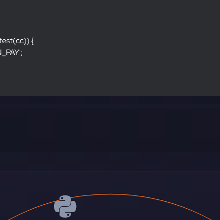
.test(cc)) {
N_PAY';