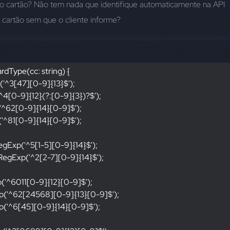
o cartão? Não tem nada que identifique automaticamente na API 
 cartão sem que o cliente informe?
rdType(cc: string) {
('^3[47][0-9]{13}$');
('^4[0-9]{12}(?:[0-9]{3})?$');
p('^62[0-9]{14}[0-9]
$');
p('^81[0-9]{14}[0-9]
$');
RegExp('^5[1-5][0-9]{14}$');
 RegExp('^2[2-7][0-9]{14}$');
xp('^6011[0-9]{12}[0-9]
$');
Exp('^62[24568][0-9]{13}[0-9]
$');
Exp('^6[45][0-9]{14}[0-9]
$');