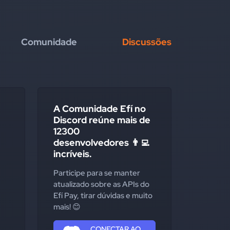
Comunidade
Discussões
A Comunidade Efí no
Discord reúne mais de
12300
desenvolvedores 👨‍💻
incríveis.
Participe para se manter
atualizado sobre as APIs do
Efí Pay, tirar dúvidas e muito
mais! 😊
CONECTAR AO