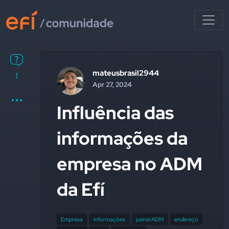
mateusbrasil2944
1
Apr 27, 2024
Influência das
informações da
empresa no ADM
da Efí
Empresa
informações
painel ADM
endereço