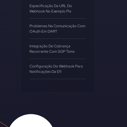
Especificação Da URL Do
Webhook No Exemplo Pix
Problemas Na Comunicação Com
OAuth Em DART
Integração De Cobrança
Recorrente Com SGP Tsmx
Configuração Do Webhook Para
Notificações Da Efí