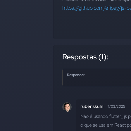
https://github.com/efipay/js-
Respostas (1):
Responder
rubenskuhl
11/03/2025
Não é usando flutter_js 
o que se usa em React p