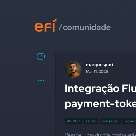
marquesyuri
1
Mar 11, 2025
Integração Fl
payment-toke
API PHP
Flutter
integração
js-paym