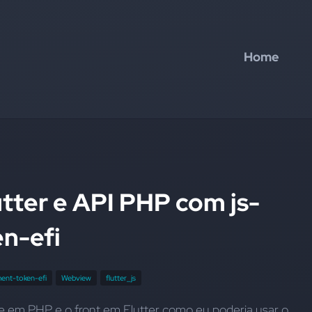
Home
utter e API PHP com js-
n-efi
ent-token-efi
Webview
flutter_js
Pessoal uma duvida minha api e em PHP e o front em Flutter como eu poderia usar o 