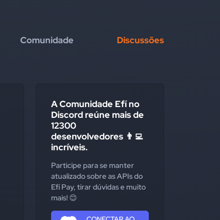
Comunidade
Discussões
A Comunidade Efí no
Discord reúne mais de
12300
desenvolvedores 👨‍💻
incríveis.
Participe para se manter
atualizado sobre as APIs do
Efí Pay, tirar dúvidas e muito
mais! 😊
CONECTAR AO