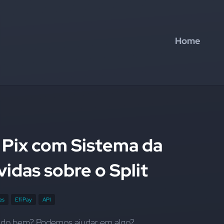
Home
 Pix com Sistema da
idas sobre o Split
es
Efí Pay
API
Tudo bem? Podemos ajudar em algo?