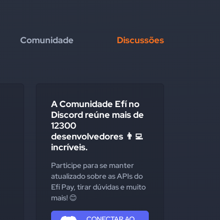
Comunidade
Discussões
A Comunidade Efí no
Discord reúne mais de
12300
desenvolvedores 👨‍💻
incríveis.
Participe para se manter
atualizado sobre as APIs do
Efí Pay, tirar dúvidas e muito
mais! 😊
CONECTAR AO