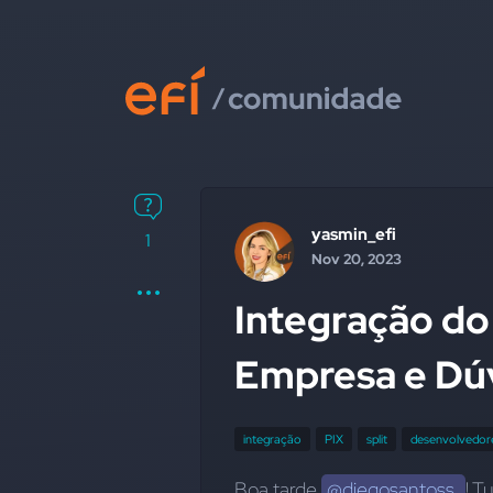
yasmin_efi
1
Nov 20, 2023
Integração do
Empresa e Dúv
integração
PIX
split
desenvolvedor
Boa tarde 
@diegosantoss.
! 