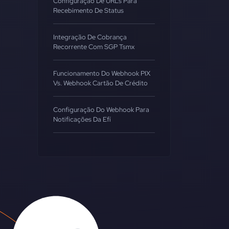
Configuração De URLs Para
Recebimento De Status
Integração De Cobrança
Recorrente Com SGP Tsmx
Funcionamento Do Webhook PIX
Vs. Webhook Cartão De Crédito
Configuração Do Webhook Para
Notificações Da Efí