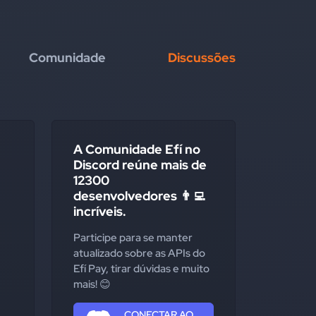
Comunidade
Discussões
A Comunidade Efí no
Discord reúne mais de
12300
desenvolvedores 👨‍💻
incríveis.
Participe para se manter
atualizado sobre as APIs do
Efí Pay, tirar dúvidas e muito
mais! 😊
CONECTAR AO