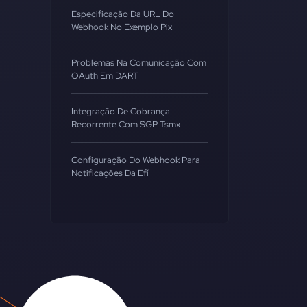
Especificação Da URL Do
Webhook No Exemplo Pix
Problemas Na Comunicação Com
OAuth Em DART
Integração De Cobrança
Recorrente Com SGP Tsmx
Configuração Do Webhook Para
Notificações Da Efí