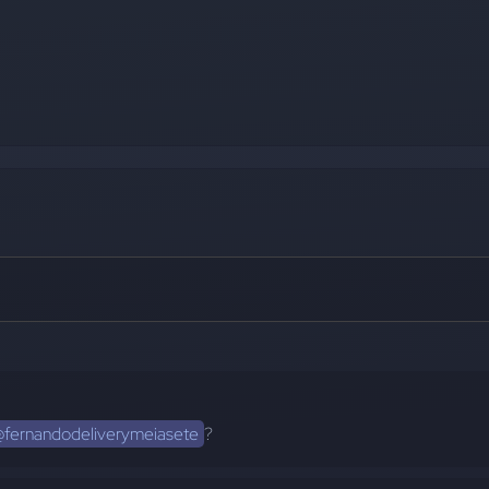
fernandodeliverymeiasete
?