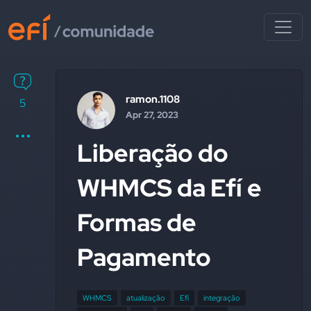
ramon.1108
5
Apr 27, 2023
Liberação do
WHMCS da Efí e
Formas de
Pagamento
WHMCS
atualização
Efí
integração