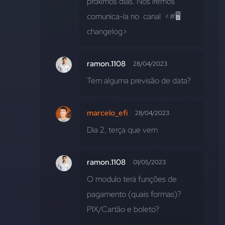
próximos dias. Nós iremos 
comunica-la no  canal  <#🖥
changelog>
ramon.1108
28/04/2023
Tem alguma previsão de data?
marcelo_efi
28/04/2023
Dia 2, terça que vem
ramon.1108
01/05/2023
O modulo terá funções de 
pagamento (quais formas)? 
PIX/Cartão e boleto?