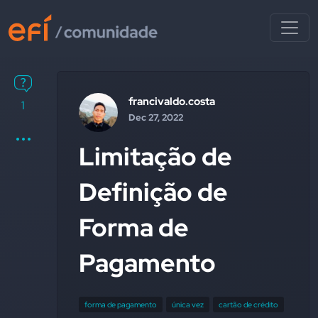
francivaldo.costa
1
Dec 27, 2022
Limitação de
Definição de
Forma de
Pagamento
forma de pagamento
única vez
cartão de crédito