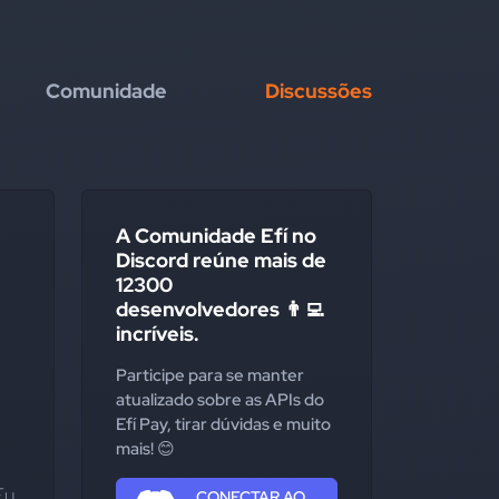
Comunidade
Discussões
A Comunidade Efí no
Discord reúne mais de
12300
desenvolvedores 👨‍💻
incríveis.
Participe para se manter
atualizado sobre as APIs do
Efí Pay, tirar dúvidas e muito
mais! 😊
u 
CONECTAR AO