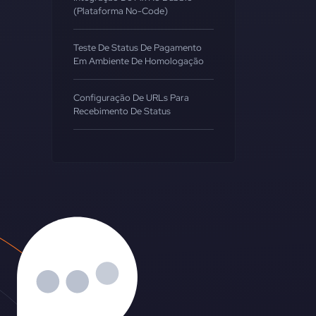
(Plataforma No-Code)
Teste De Status De Pagamento
Em Ambiente De Homologação
Configuração De URLs Para
Recebimento De Status