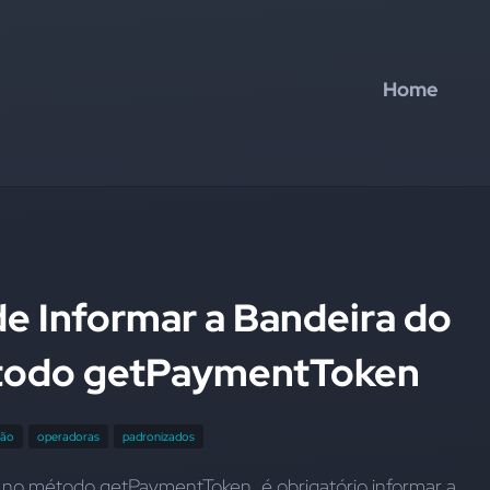
Home
e Informar a Bandeira do
todo getPaymentToken
tão
operadoras
padronizados
 no método getPaymentToken, é obrigatório informar a 