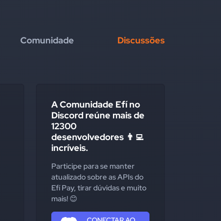
Comunidade
Discussões
A Comunidade Efí no
Discord reúne mais de
12300
desenvolvedores 👨‍💻
incríveis.
Participe para se manter
atualizado sobre as APIs do
Efí Pay, tirar dúvidas e muito
mais! 😊
CONECTAR AO