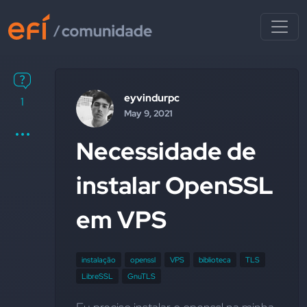
eyvindurpc
1
May 9, 2021
Necessidade de
instalar OpenSSL
em VPS
instalação
openssl
VPS
biblioteca
TLS
LibreSSL
GnuTLS