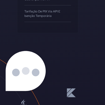
Tarifação De PIX Via API E
Isenção Temporária