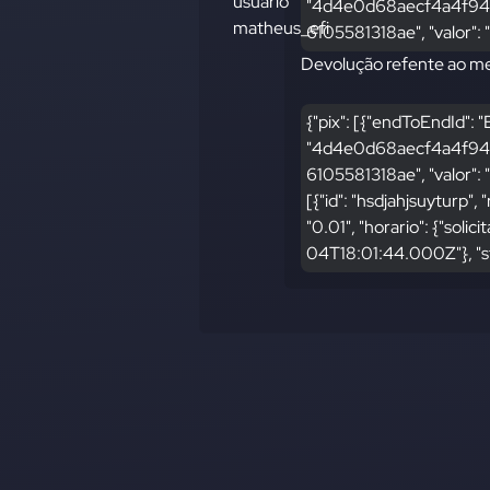
"4d4e0d68aecf4a4f944
6105581318ae", "valor":
Devolução refente ao m
{"pix": [{"endToEndId"
"4d4e0d68aecf4a4f944
6105581318ae", "valor": 
[{"id": "hsdjahjsuyturp
"0.01", "horario": {"sol
04T18:01:44.000Z"}, "s