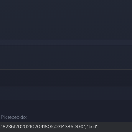
 Pix recebido:
: "E18236120202102041801s0314386DGX", "txid": 