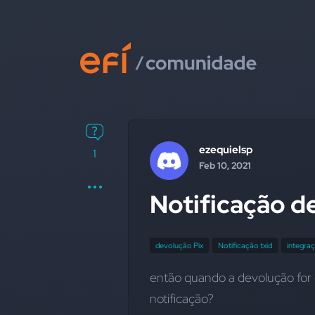
ezequielsp
1
Feb 10, 2021
Notificação d
devolução Pix
Notificação txid
integra
então quando a devolução for co
notificação?