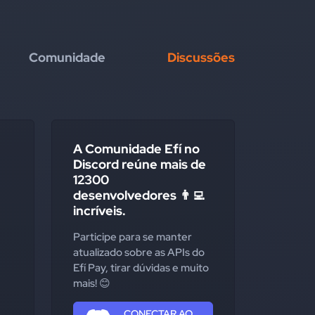
Comunidade
Discussões
A Comunidade Efí no
Discord reúne mais de
12300
desenvolvedores 👨‍💻
incríveis.
Participe para se manter
atualizado sobre as APIs do
Efí Pay, tirar dúvidas e muito
mais! 😊
CONECTAR AO