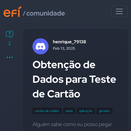
henrique_79138
2
Feb 13, 2025
Obtenção de
Dados para Teste
de Cartão
cartão de crédito
teste
aplicação
gerador
Alguém sabe como eu posso pegar 