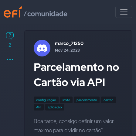
marco_71250
2
Nov 24, 2023
Parcelamento no
Cartão via API
configuração
limite
parcelamento
cartão
API
aplicação
Boa tarde, consigo definir um valor 
maximo para dividir no cartão? 