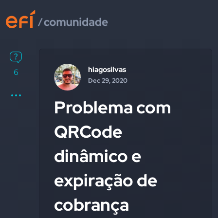
hiagosilvas
6
Dec 29, 2020
Problema com
QRCode
dinâmico e
expiração de
cobrança