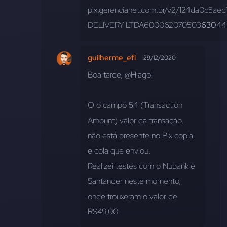
pix.gerencianet.com.br/v2/124da0c
DELIVERY LTDA600062070503
63044
guilherme_efi
29/12/2020
Boa tarde, @Hiago!
O o campo 54 (Transaction 
Amount) valor da transação, 
não está presente no Pix copia 
e cola que enviou. 
Realizei testes com o Nubank e 
Santander neste momento, 
onde trouxeram o valor de 
R$49,00